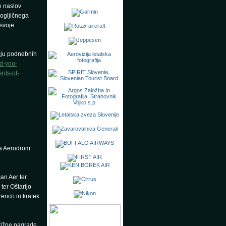
e naslov
ogljičnega
 svoje
čju podnebnih
ld-you-
nts-of-
 na Aerodrom
an Aer ter
ter Oštarijo
renco in kratek
stižne nagrade