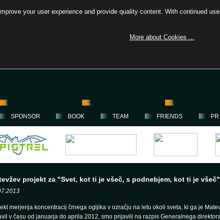
_html/glwf2012/includes/db_error_report.php
on line
162
improve your user experience and provide quality content. With continued use,
More about Cookies ...
WORLD FLIGHT
WORLD FLIGHT
MEDITERRAN
2012
2016
2017
SPONSOR
BOOK
TEAM
FRIENDS
PR
evžev projekt za "Svet, kot ti je všeč, s podnebjem, kot ti je všeč"
07.2013
ekt merjenja koncentracij črnega ogljika v ozračju na letu okoli sveta, ki ga je Mate
vil v času od januarja do aprila 2012, smo prijavili na razpis Generalnega direktor