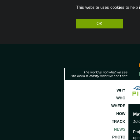
Notice
: Trying to access array offset on value of type null in
/home/pinkrpos/public
This website uses cookies to help 
OK
The world is not what we see
The world is mostly what we can't see
WHY
WHO
WHERE
HOW
Mat
TRACK
10.
NEWS
Proj
PHOTO
opra