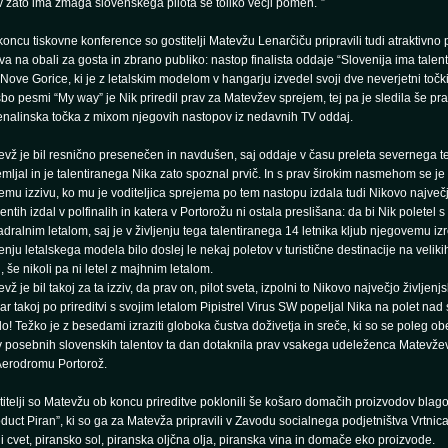
 zato ima zmaga slovenskega pilota še toliko večji pomen.¨”
oncu tiskovne konference so gostitelji Matevžu Lenarčiču pripravili tudi atraktivn
a na obali za gosta in zbrano publiko: nastop finalista oddaje “Slovenija ima talent
 Nove Gorice, ki je z letalskim modelom v hangarju izvedel svoji dve neverjetni točki
bo pesmi “My way” je Nik priredil prav za Matevžev sprejem, tej pa je sledila še pr
enalinska točka z mixom njegovih nastopov iz nedavnih TV oddaj.
vž je bil resnično presenečen in navdušen, saj oddaje v času preleta severnega te
mljal in je talentiranega Nika zato spoznal prvič. In s prav širokim nasmehom se je
mu izzivu, ko mu je voditeljica sprejema po tem nastopu izdala tudi Nikovo največjo 
lentih izdal v polfinalih in katera v Portorožu ni ostala preslišana: da bi Nik poletel
jadralnim letalom, saj je v življenju tega talentiranega 14 letnika kljub njegovemu 
nju letalskega modela bilo doslej le nekaj poletov v turistične destinacije na velik
h, še nikoli pa ni letel z majhnim letalom.
vž je bil takoj za ta izziv, da prav on, pilot sveta, izpolni to Nikovo največjo življenjs
ar takoj po prireditvi s svojim letalom Pipistrel Virus SW popeljal Nika na polet nad
o! Težko je z besedami izraziti globoka čustva doživetja in sreče, ki so se poleg o
v posebnih slovenskih talentov ta dan dotaknila prav vsakega udeleženca Matevž
Aerodromu Portorož.
itelji so Matevžu ob koncu prireditve poklonili še košaro domačih proizvodov bla
duct Piran”, ki so ga za Matevža pripravili v Zavodu socialnega podjetništva Vrtnica
i cvet, piransko sol, piranska oljčna olja, piranska vina in domače eko proizvode.