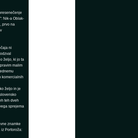
o presenečenje
”: Nik-a Oblak-
, prvo na
av
čaja ni
 odzval
željo, ki jo ta
 s pravim malim
izrednemu
ih komercialnih
ko željo in je
 slovensko
beh teh dveh
evega sprejema
govne znamke
 iz Portoroža: