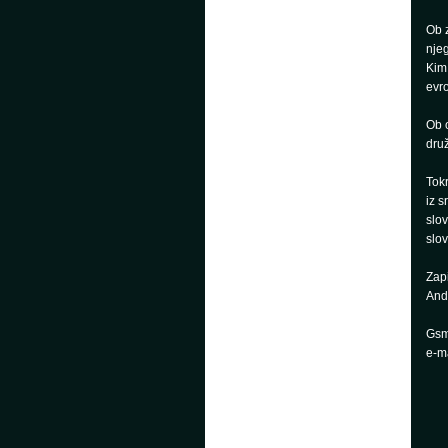
Ob z
njeg
Kim 
evro
Ob o
druž
Tokr
iz s
slo
slov
Zapi
And
Gsm
e-ma