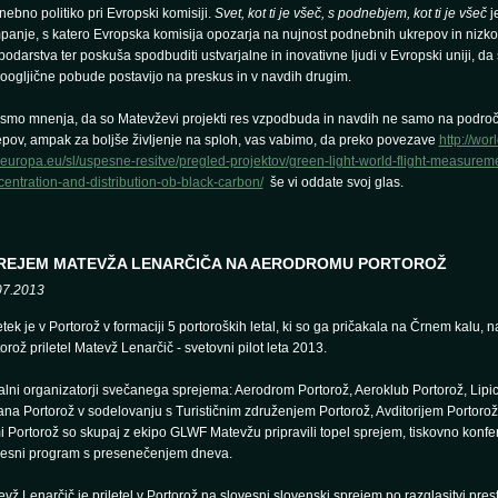
ebno politiko pri Evropski komisiji.
Svet, kot ti je všeč, s podnebjem, kot ti je všeč
j
panje, s katero Evropska komisija opozarja na nujnost podnebnih ukrepov in nizko
odarstva ter poskuša spodbuditi ustvarjalne in inovativne ljudi v Evropski uniji, da
oogljične pobude postavijo na preskus in v navdih drugim.
 smo mnenja, da so Matevževi projekti res vzpodbuda in navdih ne samo na podro
epov, ampak za boljše življenje na sploh, vas vabimo, da preko povezave
http://wor
.europa.eu/sl/uspesne-resitve/pregled-projektov/green-light-world-flight-measureme
entration-and-distribution-ob-black-carbon/
še vi oddate svoj glas.
REJEM MATEVŽA LENARČIČA NA AERODROMU PORTOROŽ
07.2013
tek je v Portorož v formaciji 5 portoroških letal, ki so ga pričakala na Črnem kalu,
orož priletel Matevž Lenarčič - svetovni pilot leta 2013.
lni organizatorji svečanega sprejema: Aerodrom Portorož, Aeroklub Portorož, Lipic
iana Portorož v sodelovanju s Turističnim združenjem Portorož, Avditorijem Portorož 
 Portorož so skupaj z ekipo GLWF Matevžu pripravili topel sprejem, tiskovno konfe
vesni program s presenečenjem dneva.
vž Lenarčič je priletel v Portorož na slovesni slovenski sprejem po razglasitvi pre