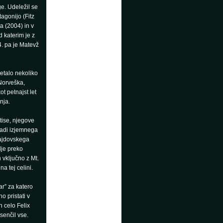
e. Udeležil se
agonijo (Fitz
ta (2004) in v
 katerim je z
4. pa je Matevž
letalo nekoliko
(Norveška,
t petnajst let
nja.
tise, njegove
aradi izjemnega
 ajdovskega
lje preko
 vključno z Mt.
na tej celini.
ar” za katero
o pristati v
n celo Felix
senčil vse.