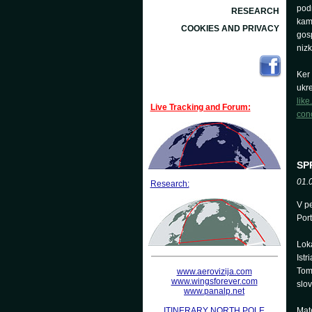
podn
RESEARCH
kam
COOKIES AND PRIVACY
gosp
nizk
Ker
ukr
like
Live Tracking and Forum:
conc
SP
01.
Research:
V pe
Port
Loka
Istr
Tomi
www.aerovizija.com
www.wingsforever.com
slo
www.panalp.net
ITINERARY NORTH POLE
Mate