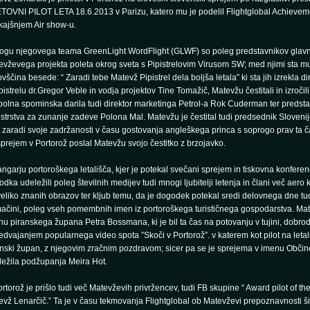
TOVNI PILOT LETA 18.6.2013 v Parizu, katero mu je podelil Flightglobal Achieve
kajšnjem Air show-u.
rogu njegovega teama GreenLight WordFlight (GLWF) so poleg predstavnikov glavn
vževega projekta poleta okrog sveta s Pipistrelovim Virusom SW; med njimi sta mu 
vščina besede: “ Zaradi tebe Matevž Pipistrel dela boljša letala” ki sta jih izrekla di
pistrelu dr.Gregor Veble in vodja projektov Tine Tomažič, Matevžu čestitali in izročili
olna spominska darila tudi direktor marketinga Petrol-a Rok Cuderman ter predst
strstva za zunanje zadeve Polona Mal. Matevžu je čestital tudi predsednik Slovenij
e zaradi svoje zadržanosti v času gostovanja angleškega princa s soprogo prav ta ča
prejem v Portorož poslal Matevžu svojo čestitko z brzojavko.
ngarju portoroškega letališča, kjer je potekal svečani sprejem in tiskovna konferen
dka udeležili poleg številnih medijev tudi mnogi ljubitelji letenja in člani več aero 
veliko znanih obrazov ter kljub temu, da je dogodek potekal sredi delovnega dne tu
ačini, poleg vseh pomembnih imen iz portoroškega turističnega gospodarstva. Mat
u piranskega župana Petra Bossmana, ki je bil ta čas na potovanju v tujini, dobrod
edvajanjem popularnega video spota ”Skoči v Portorož”. v katerem kot pilot na letal
anski župan, z njegovim zračnim pozdravom; sicer pa se je sprejema v imenu Občin
ležila podžupanja Meira Hot.
rtorož je prišlo tudi več Matevževih privržencev, tudi FB skupine “ Award pilot of the
vž Lenarčič.” Ta je v času tekmovanja Flightglobal ob Matevževi prepoznavnosti š