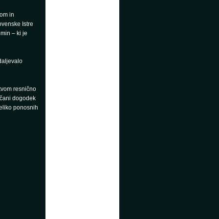
mom in
ovenske Istre
min – ki je
daljevalo
jstvom resnično
večani dogodek
eliko ponosnih