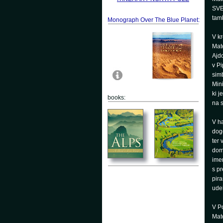
SVE
tam
Monograph Over The Blue Planet:
V k
Mate
Ajdo
v Pi
simb
Mini
ki j
books:
na s
V ha
dogo
ter 
dom
imen
s pr
pir
ude
V Po
Mate