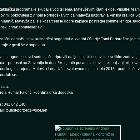
aključku programa je skupaj z voditeljema, Matevževimi člani ekipe, Pipistrel tea
ovimi pokrovitelji z vinom Portoroška vrtnica Matevžu nazdravila Vinska kraljica Sl
Mahnič, Matevža pa je s kozarcem te dobre kapljice postregel sommelier Igor Jako
pski prvak sommelierjev.
dlični domači istrski kulinarični pogostitvi v izvedbi Oštarije Tomi Portorož se je na
enje z gosti še v popoldan.
atni dogodek so vsi sodelujoči pripravili na ljubiteljski osnovi in z velikim zadovol
rca – ponosni na Slovenijo in dosežke njenih posameznikov in skupaj z njimi je s
venskega sprejema Matevžu Lenarčiču- svetovnemu pilotu leta 2013 - podelilo še v
enskih src.
sala:
reja Humar Fatorič, koordinatorka dogodka
 : 041 642 140
il: tourist-portoroz@siol.net