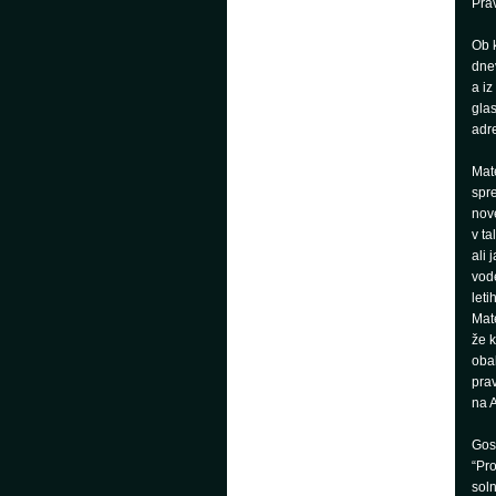
Prav
Ob k
dnev
a iz
glas
adr
Mate
spre
nove
v ta
ali 
vode
leti
Mate
že k
obal
pra
na 
Gost
“Pro
soln