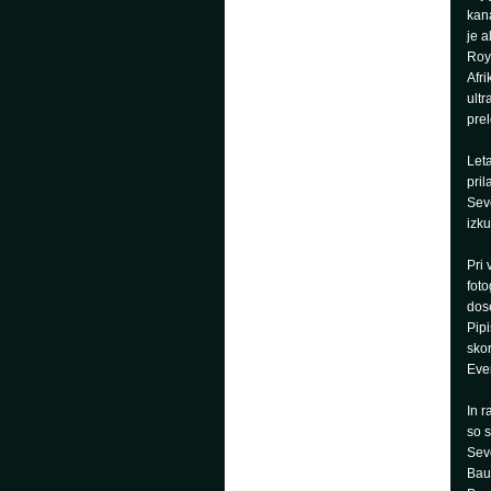
kana
je a
Roy 
Afri
ultr
prel
Leta
pril
Seve
izku
Pri 
foto
dose
Pipi
skor
Ever
In r
so s
Seve
Baum