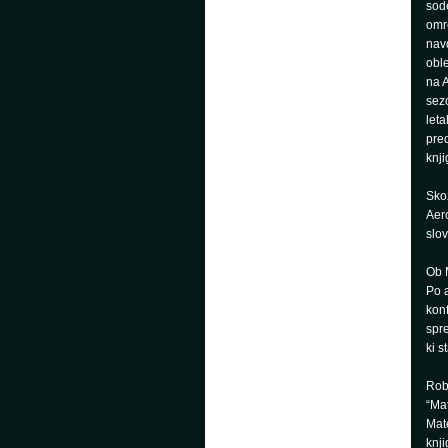
sode
omre
navd
oble
na A
sezo
leta
pred
knji
Sko
Aero
slov
Ob M
Po a
kon
spre
ki s
Rob
“Mat
Mate
knji