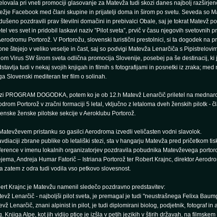
lovala pri vneti promociji glasovanje za Matevža tudi skozi danes najbolj razširjen
žje Facebook med člani skupine in prijatelji doma in širom po svetu. Seveda so M
ušeno pozdravili prav številni domačini in prebivalci Obale, saj je tokrat Matevž po
tel ves svet in pridobil laskavi naziv ”Pilot sveta”, prvič v času njegovih svetovnih pr
erodromu Portorož. V Portorožu, slovenski turistični prestolnici, si ta dogodek na 
ne štejejo v veliko veselje in čast, saj so podvigi Matevža Lenarčiča s Pipistrelovi
lom Virus SW širom sveta odlična promocija Slovenije, posebej pa še destinacij, ki 
stavlja tudi v nekaj svojih knjigah in filmih s fotografijami in posnetki iz zraka; med n
ga Slovenski mediteran ter film o solinah.
zi PROGRAM DOGODKA, potem ko je ob 12.h Matevž Lenarčič priletel na mednaro
drom Portorož v zračni formaciji 5 letal, vključno z letaloma dveh ženskih pilotk - č
enske ženske pilotske sekcije v Aeroklubu Portorož.
atevževem pristanku so gasilci Aerodroma izvedli veličasten vodni slavolok.
vdiaciji zbrane publike ob letališki stezi, sta v hangarju Matevža pred pričetkom ti
ference v imenu lokalnih organizatorjev pozdravila pobudnika Matevževega porto
jema, Andreja Humar Fatorič – Istriana Portorož ter Robert Krajnc, direktor Aerodr
ta zatem z odra tudi vodila vso petkovo slovesnost.
ert Krajnc je Matevžu namenil sledečo pozdravno predstavitev:
evž Lenarčič - najboljši pilot sveta, je premagal je tudi "neustrašnega Felixa Baum
vž Lenarčič, znani alpinist in pilot, je tudi diplomirani biolog, podjetnik, fotograf in 
g. Knjiga Alpe, kot jih vidijo ptice je izšla v petih jezikih v štirih državah, na filmskem 