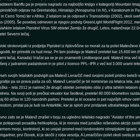
dskem Banffu pa je prejela nagrado za najboljšo knjigo v kategoriji Mountain Imag
lpinističnih odprav na Grenlandijo, Himalajo (Annapurna I in IV), v Karakorum in Pat
in Cerro Torre) ter v Afriko. Z letalom se je odpravil v Transsibirijo (2002), okoli sve
ko (2005). Še posebej odmeven je njegov podvig GreenLight WorldFlight 2012, med
alahkim letalom Pipistrel Virus SW obletel Zemljo že drugič. Letos, natančneje 22.0
etel Severni tečaj.
lski strokovnjaki iz podjetja Pipistrel iz Ajdovščine so morali za ta polet Matevževo 
agoditi, ter prirediti za hud mraz. Pri tem podvigu je Matevž preletel kar 15.600 km 
rni tečaj, Kanada) Vračal pa se je po znameniti Lindbergovi poti. Matevž ima več ko
šenj z jadralnim padalstvom in je pilot z licenco PPL–IFR z več kot 3.000 urami lete
vseh svojih letalskih podvigih pa Matevž Lenarčič med svojimi poleti pridno beleži v
grafije pa so prava paša za oči. Matevž Lenarčič je bil nominiran za letalca leta, z
žka – leta 2012 je namreč že drugič obletel zemeljsko oblo z ultra lahkim letalom
strela. Na svoji poti je prečkal ekvator kar šestkrat, preletel 80.000 kilometrov razda
aj 60 držav in 120 narodnih parkov. Preletel je tri oceane in pet najvišjih vrhov celin
estom, pristal pa je tudi na Antarktiki, kar je sploh prvi pristanek ultralahkega letala 
avno zato se je Matevž znašel v boju za ugledno letalsko nagrado ”Aviator of the ye
e potegovali posadka helikopterja, ki je morala med junaško reševalno akcijo zasiln
rnem morju, kontrolorji, ki so urejali promet med londonskimi olimpijskimi igrami, i
gartner, prvi človek, ki je skočil z roba vesolja. A Lenarčičev polet okoli sveta je za