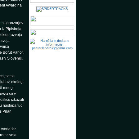
ment Award na
ih sponzorjev
iz Pipistrela
rektor razvoja
 svoja
avnica
e Borut Pahor,
s v Sloveniji,
ca, so se
klubov, ekologi
di mnogi
evža so v
ošlico izkazali
u nastopa tudi
e Piran
 world for
irom sveta