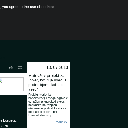
 you agree to the use of cookies.
EAN
10. 07 2013
Matevžev projekt za
"Svet, kot ti je všeč, s
podnebjem, kot ti je
všeč"
Projekt merjenja
koncentracij črnega ogljika v
ozračju na letu okoli sveta
konkurira na razpisu
Generalnega direktorata za
podnebno politiko pri
Evropski komisiji
vž Lenarčič
more >>
ata za