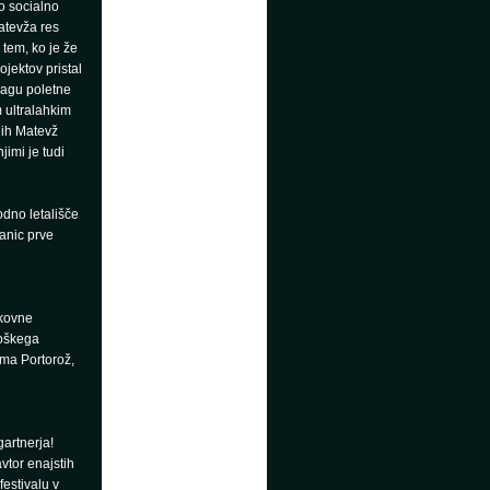
o socialno
atevža res
 tem, ko je že
ojektov pristal
pragu poletne
m ultralahkim
jih Matevž
jimi je tudi
dno letališče
lanic prve
skovne
roškega
oma Portorož,
gartnerja!
avtor enajstih
festivalu v