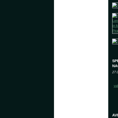
SP
NA
27.
va
AV